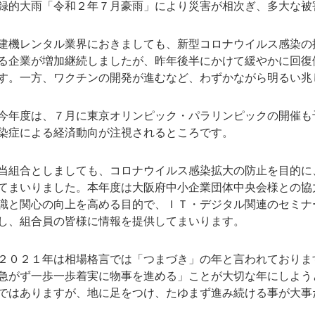
録的大雨「令和２年７月豪雨」により災害が相次ぎ、多大な被
建機レンタル業界におきましても、新型コロナウイルス感染の
る企業が増加継続しましたが、昨年後半にかけて緩やかに回復
す。一方、ワクチンの開発が進むなど、わずかながら明るい兆
今年度は、７月に東京オリンピック・パラリンピックの開催も
染症による経済動向が注視されるところです。
当組合としましても、コロナウイルス感染拡大の防止を目的に
てまいりました。本年度は大阪府中小企業団体中央会様との協
識と関心の向上を高める目的で、ＩＴ・デジタル関連のセミナ
し、組合員の皆様に情報を提供してまいります。
２０２１年は相場格言では「つまづき」の年と言われておりま
急がず一歩一歩着実に物事を進める」ことが大切な年にしよう
ではありますが、地に足をつけ、たゆまず進み続ける事が大事