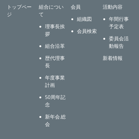
トップペー
組合につい
会員
活動内容
ジ
て
組織図
年間行事
理事長挨
予定表
会員検索
拶
委員会活
組合沿革
動報告
歴代理事
新着情報
長
年度事業
計画
50周年記
念
新年会.総
会