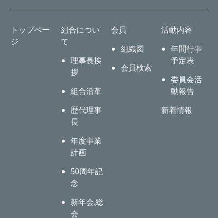
トップペー
組合につい
会員
活動内容
ジ
て
組織図
年間行事
理事長挨
予定表
会員検索
拶
委員会活
組合沿革
動報告
歴代理事
新着情報
長
年度事業
計画
50周年記
念
新年会.総
会