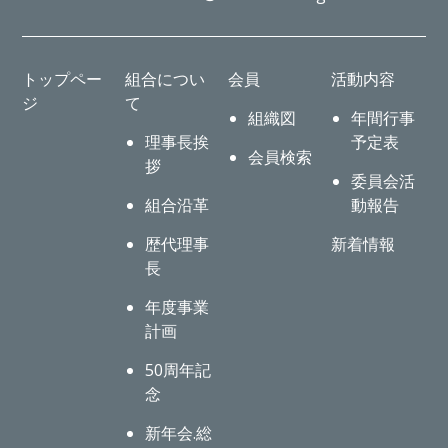
トップペー
組合につい
会員
活動内容
ジ
て
組織図
年間行事
理事長挨
予定表
会員検索
拶
委員会活
組合沿革
動報告
歴代理事
新着情報
長
年度事業
計画
50周年記
念
新年会.総