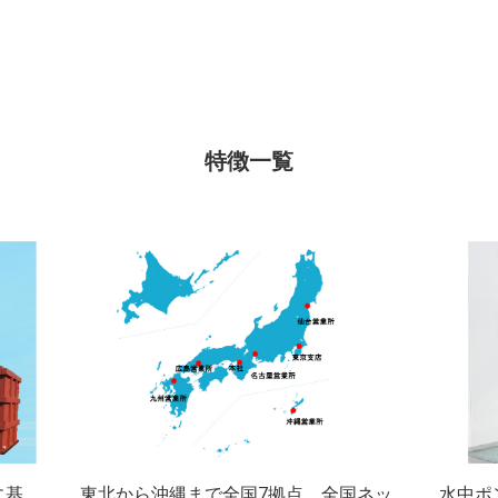
特徴一覧
に基
東北から沖縄まで全国7拠点。全国ネッ
水中ポ