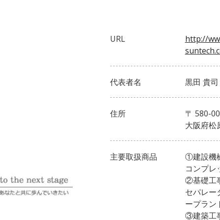
URL
http://ww
suntech.
代表者名
黒田 貴司
住所
〒 580-00
大阪府松原
主要取扱商品
①建設機
コンプレ
②基礎工
セパレー
ープラン
③建築工