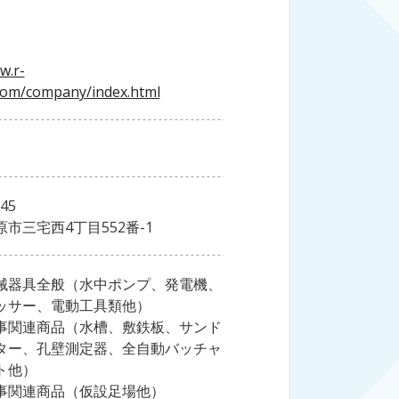
w.r-
com/company/index.html
45
市三宅西4丁目552番-1
械器具全般（水中ポンプ、発電機、
ッサー、電動工具類他）
事関連商品（水槽、敷鉄板、サンド
ター、孔壁測定器、全自動バッチャ
ト他）
事関連商品（仮設足場他）