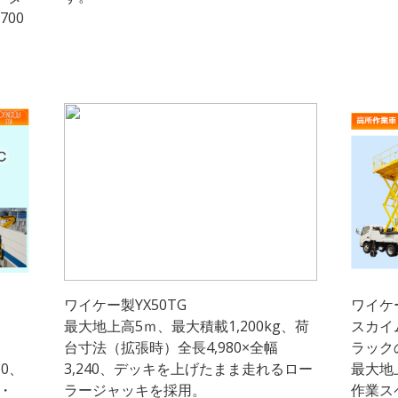
00
ワイケー製YX50TG
ワイケー
最大地上高5ｍ、最大積載1,200kg、荷
スカイ
台寸法（拡張時）全長4,980×全幅
ラック
10、
3,240、デッキを上げたまま走れるロー
最大地
Ⅳ・
ラージャッキを採用。
作業ス