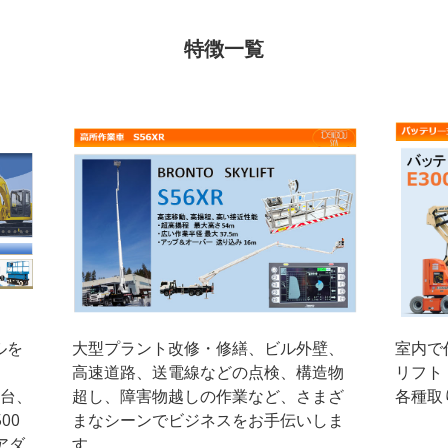
特徴一覧
ルを
大型プラント改修・修繕、ビル外壁、
室内で
高速道路、送電線などの点検、構造物
リフト
0台、
超し、障害物越しの作業など、さまざ
各種取
00
まなシーンでビジネスをお手伝いしま
アダ
す。