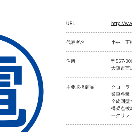
URL
http://ww
代表者名
小林 正
住所
〒557-00
大阪市西
主要取扱商品
クローラ
業車各種
全旋回型
橋梁点検
ークリフ