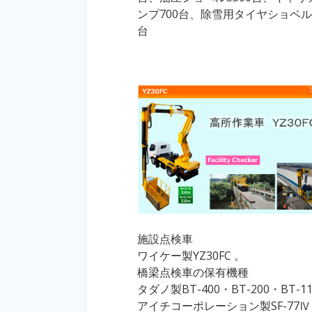
ンプ700台、除雪用タイヤショベル7
台
施設点検車
ワイケー製YZ30FC 。
橋梁点検車の保有機種
タダノ製BT-400・BT-200・BT-1
アイチコーポレーション製SF-77