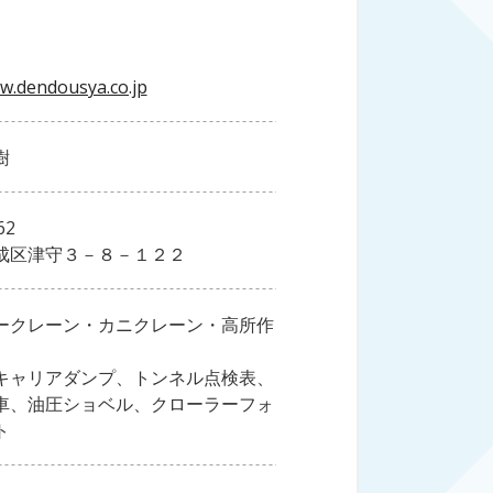
w.dendousya.co.jp
樹
62
成区津守３－８－１２２
ークレーン・カニクレーン・高所作
キャリアダンプ、トンネル点検表、
車、油圧ショベル、クローラーフォ
ト