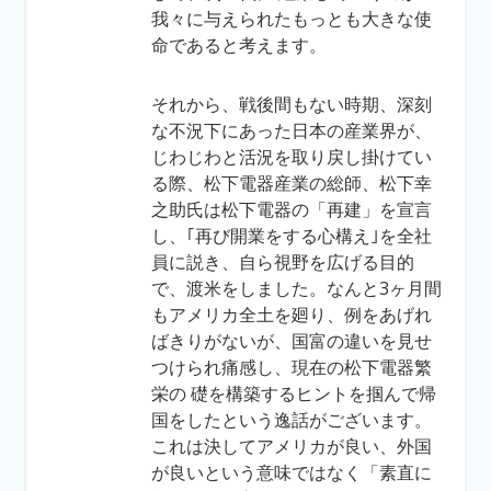
我々に与えられたもっとも大きな使
命であると考えます。
それから、戦後間もない時期、深刻
な不況下にあった日本の産業界が、
じわじわと活況を取り戻し掛けてい
る際、松下電器産業の総師、松下幸
之助氏は松下電器の「再建」を宣言
し、｢再び開業をする心構え｣を全社
員に説き、自ら視野を広げる目的
で、渡米をしました。なんと3ヶ月間
もアメリカ全土を廻り、例をあげれ
ばきりがないが、国富の違いを見せ
つけられ痛感し、現在の松下電器繁
栄の 礎を構築するヒントを掴んで帰
国をしたという逸話がございます。
これは決してアメリカが良い、外国
が良いという意味ではなく「素直に