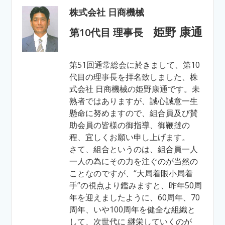
株式会社 日商機械
姫野 康通
第10代目 理事長
第51回通常総会に於きまして、第10
代目の理事長を拝名致しました、株
式会社 日商機械の姫野康通です。未
熟者ではありますが、誠心誠意一生
懸命に努めますので、組合員及び賛
助会員の皆様の御指導、御鞭撻の
程、宜しくお願い申し上げます。
さて、組合というのは、組合員一人
一人の為にその力を注ぐのが当然の
ことなのですが、“大局着眼小局着
手”の視点より鑑みますと、昨年50周
年を迎えましたように、60周年、70
周年、いや100周年を健全な組織と
して、次世代に 継栄していくのが