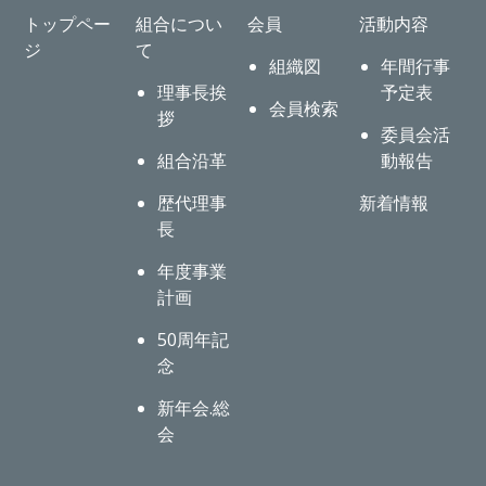
トップペー
組合につい
会員
活動内容
ジ
て
組織図
年間行事
理事長挨
予定表
会員検索
拶
委員会活
組合沿革
動報告
歴代理事
新着情報
長
年度事業
計画
50周年記
念
新年会.総
会