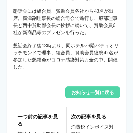
懇話会には組合員、賛助会員各社から43名が出
席。廣津副理事長の総合司会で進行し、服部理事
長と西中賛助部会長の挨拶に続いて、賛助会員6
社が新商品等のプレゼンを行った。
懇話会終了後18時より、同ホテル23階パティオリ
ッチモンドで理事、組合員、賛助会員総勢42名が
参加した懇親会がコロナ感染対策万全の中、開催
した。
お知らせ一覧に戻る
一つ前の記事を見
次の記事を見る
る
消費税インボイス対