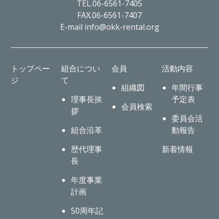
TEL.06-6561-7405
FAX.06-6561-7407
E-mail info@okk-rental.org
トップペー
組合につい
会員
活動内容
ジ
て
組織図
年間行事
理事長挨
予定表
会員検索
拶
委員会活
組合沿革
動報告
歴代理事
新着情報
長
年度事業
計画
50周年記