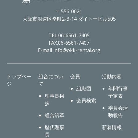
〒556-0021
大阪市浪速区幸町2-3-14 ダイトービル505
TEL.06-6561-7405
FAX.06-6561-7407
E-mail info@okk-rental.org
トップペー
組合につい
会員
活動内容
ジ
て
組織図
年間行事
理事長挨
予定表
会員検索
拶
委員会活
組合沿革
動報告
歴代理事
新着情報
長